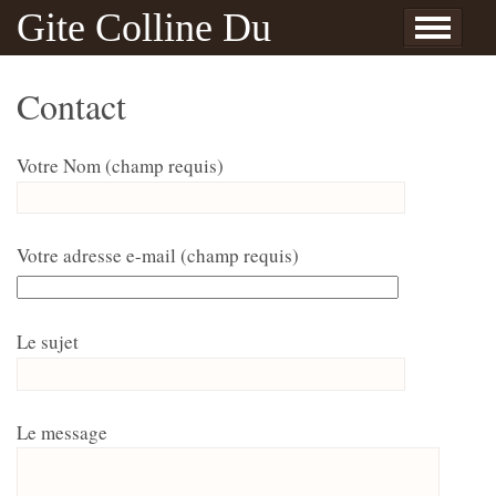
Skip to content
Gite Colline Du
Accueil
Info
Galerie
Contact
Reserveren
Nederlands
English
Français
le Gite
Alentours
Sorties
Yvonne et Patrice
L’ile Bouchard & Theneuil
Privacybeleid
Route
Bonheur
Contact
Votre Nom (champ requis)
Votre adresse e-mail (champ requis)
Le sujet
Le message