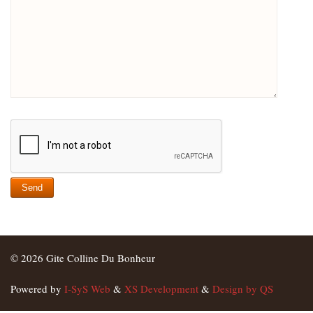
© 2026 Gite Colline Du Bonheur
Powered by
I-SyS Web
&
XS Development
&
Design by QS