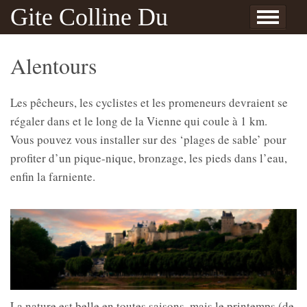
Skip to content
Gite Colline Du
Accueil
Info
Galerie
Contact
Reserveren
Nederlands
English
Français
le Gite
Alentours
Sorties
Yvonne et Patrice
L’ile Bouchard & Theneuil
Privacybeleid
Route
Bonheur
Alentours
Les pêcheurs, les cyclistes et les promeneurs devraient se
régaler dans et le long de la Vienne qui coule à 1 km.
Vous pouvez vous installer sur des ‘plages de sable’ pour
profiter d’un pique-nique, bronzage, les pieds dans l’eau,
enfin la farniente.
La nature est belle en toutes saisons, mais le printemps (de