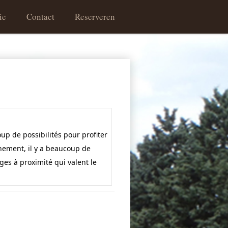
ie
Contact
Reserveren
ice
 & Theneuil
Route
oup de possibilités pour profiter
nement, il y a beaucoup de
lages à proximité qui valent le