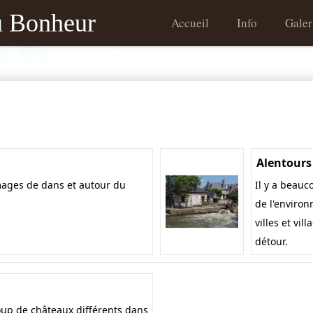
Skip to content
u Bonheur
Accueil
Info
Galer
Nederlands
English
Français
le Gite
Alentours
Sorties
Yvonne et Patr
L’ile Bouchard
Privacybeleid
Alentours
ages de dans et autour du
Il y a beauc
de l'environ
villes et vil
détour.
oup de châteaux différents dans