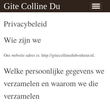
Skip to content
Gite Colline Du
Home
Info
Gallery
Contact
Reservation
Nederlands
English
Français
The Gite
Around the Cottage
Trips
About us
L’ile Bouchard & Theneuil
Privacybeleid
Route
Bonheur
Privacybeleid
Wie zijn we
Ons website-adres is: http://gitecollinedubonheur.nl.
Welke persoonlijke gegevens we
verzamelen en waarom we die
verzamelen